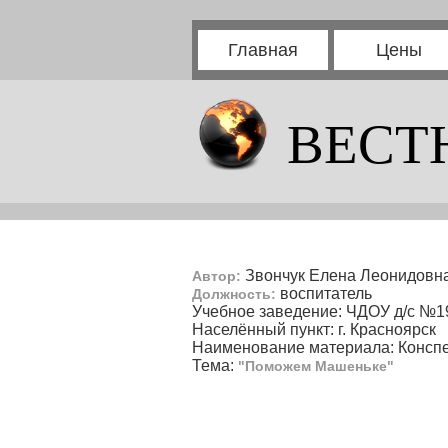
Главная
Цены
ВЕСТ
Звончук Елена Леонидовн
Автор:
воспитатель
Должность:
Учебное заведение: ЧДОУ д/с №
Населённый пункт: г. Красноярск
Наименование материала: Консп
Тема:
"Поможем Машеньке"