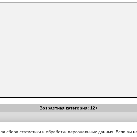
Возрастная категория: 12+
Вестник Педагога
|
Об издании
|
Условия
|
Политика конфиденциал
уведомления
|
Контакты
для сбора статистики и обработки персональных данных. Если вы не