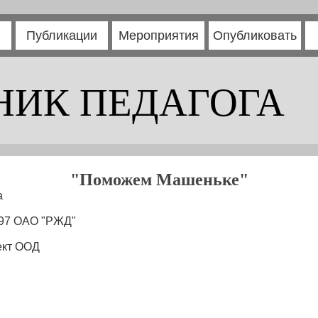
Публикации
Мероприятия
Опубликовать
НИК ПЕДАГОГА
"Поможем Машеньке"
а
197 ОАО "РЖД"
ект ООД