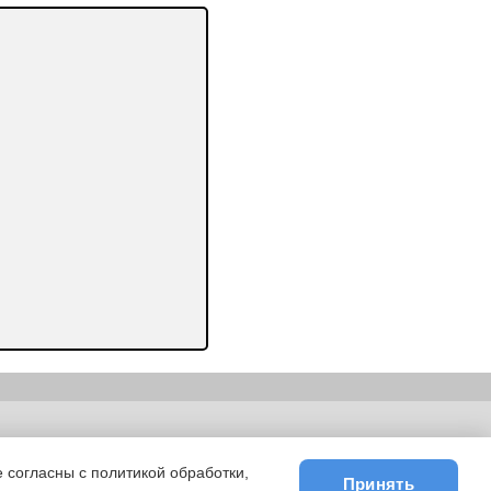
ьности
|
E-mail
 согласны с политикой обработки,
Принять