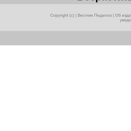
Copyright (c) |
Вестник Педагога
|
Об изда
увед