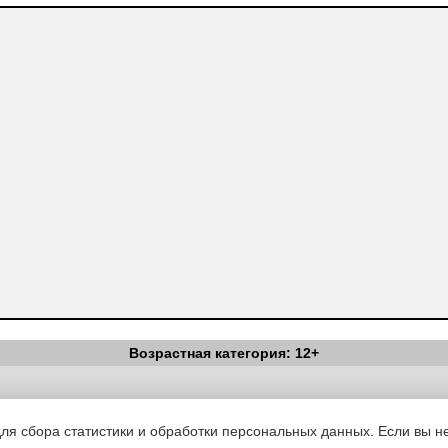
Возрастная категория: 12+
Вестник Педагога
|
Об издании
|
Условия
|
Политика конфиденциал
уведомления
|
Контакты
для сбора статистики и обработки персональных данных. Если вы не