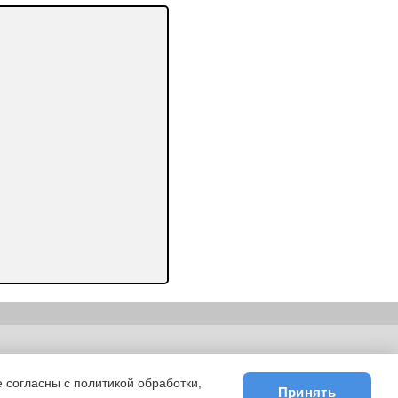
ьности
|
E-mail
 согласны с политикой обработки,
Принять