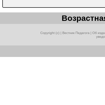
Возрастная
Copyright (c) |
Вестник Педагога
|
Об изда
увед