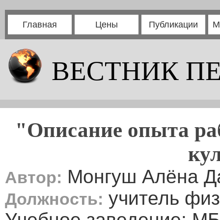
Главная
Цены
Публикации
М
ВЕСТНИК П
"Описание опыта ра
ку
Монгуш Алёна Д
Автор:
учитель физ
Должность:
Учебное заведение: 