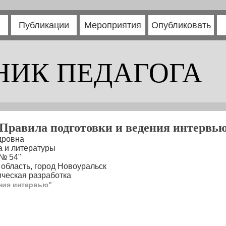
Публикации
Мероприятия
Опубликовать
НИК ПЕДАГОГА
Правила подготовки и ведения интервь
дровна
а и литературы
№ 54"
область, город Новоуральск
ческая разработка
ния интервью"