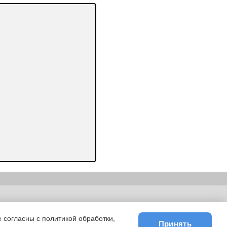
ьности
|
E-mail
 согласны с политикой обработки,
Принять