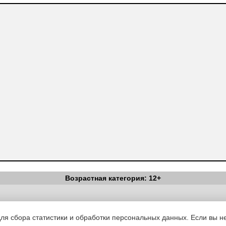
Возрастная категория: 12+
Вестник Педагога
|
Об издании
|
Условия
|
Политика конфиденциал
уведомления
|
Контакты
для сбора статистики и обработки персональных данных. Если вы не