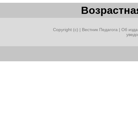
Возрастная
Copyright (c) |
Вестник Педагога
|
Об изда
увед