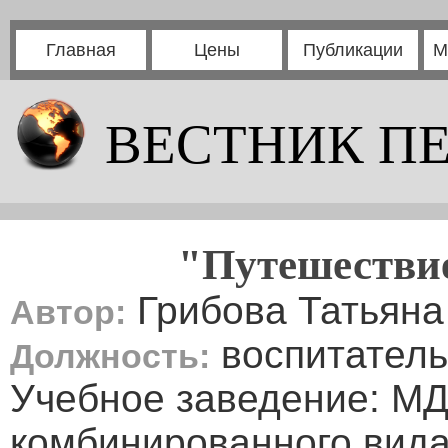
Главная
Цены
Публикации
М
ВЕСТНИК П
"Путешествие
Грибова Татьяна
Автор:
воспитатель
Должность:
Учебное заведение: М
комбинированного вида