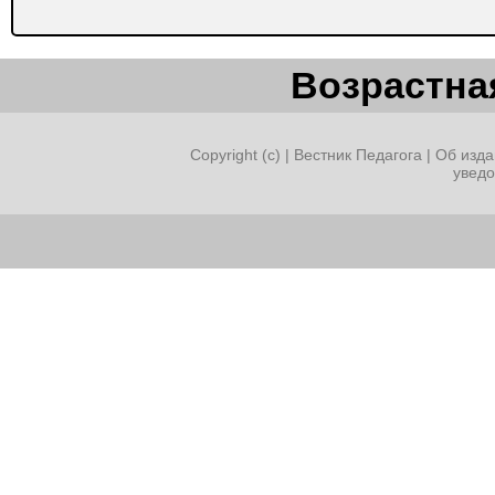
Возрастная
Copyright (c) |
Вестник Педагога
|
Об изда
увед