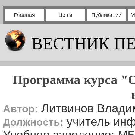
Главная
Цены
Публикации
М
ВЕСТНИК П
Программа курса "О
Литвинов Влади
Автор:
учитель ин
Должность:
Учебное заведение: М