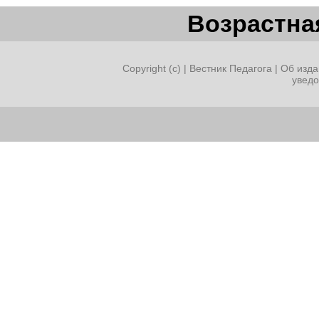
Возрастная
Copyright (c) |
Вестник Педагога
|
Об изда
увед