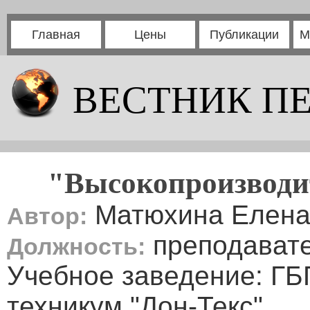
Главная
Цены
Публикации
М
ВЕСТНИК П
"Высокопроизводи
Матюхина Елена
Автор:
преподавате
Должность:
Учебное заведение: 
техникум "Дон-Текс"