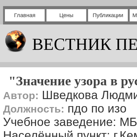
Главная
Цены
Публикации
М
ВЕСТНИК П
"Значение узора в р
Шведкова Людми
Автор:
пдо по изо
Должность:
Учебное заведение: 
Населённый пункт: г.К