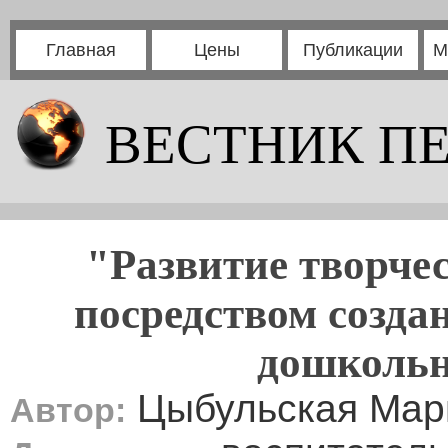
Главная
Цены
Публикации
М
ВЕСТНИК П
"Развитие творчес
посредством созда
дошкольн
Цыбульская Мар
Автор: