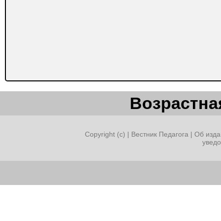
Возрастная
Copyright (c) |
Вестник Педагога
|
Об изда
увед