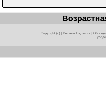
Возрастная
Copyright (c) |
Вестник Педагога
|
Об изда
увед