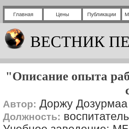
Главная
Цены
Публикации
М
ВЕСТНИК П
"Описание опыта раб
Доржу Дозурмаа
Автор:
воспитатель
Должность:
Учебное заведение: МБ