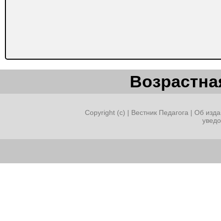
Возрастная
Copyright (c) |
Вестник Педагога
|
Об изда
увед