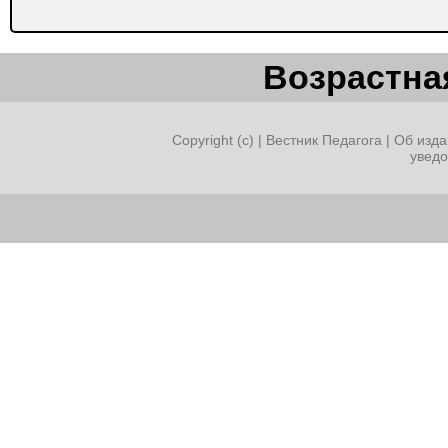
Возрастная
Copyright (c) |
Вестник Педагога
|
Об изда
увед