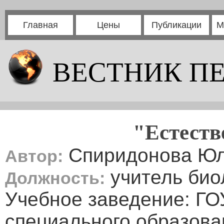
Главная
Цены
Публикации
М
ВЕСТНИК П
"Естеств
Спиридонова Юл
Автор:
учитель био
Должность:
Учебное заведение: ГО
специального образова