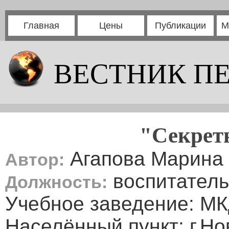
Главная
Цены
Публикации
М
ВЕСТНИК П
"Секрет
Агапова Марина
Автор:
воспитатель
Должность:
Учебное заведение: МК
Населённый пункт: г.Н