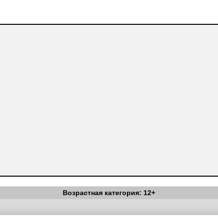
Возрастная категория: 12+
Вестник Педагога
|
Об издании
|
Условия
|
Политика конфиденциал