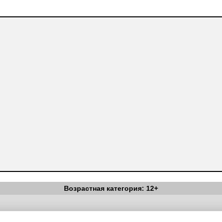
Возрастная категория: 12+
Вестник Педагога
|
Об издании
|
Условия
|
Политика конфиденциал
уведомления
|
Контакты