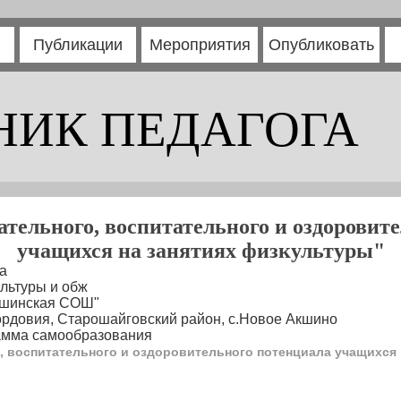
Публикации
Мероприятия
Опубликовать
НИК ПЕДАГОГА
ательного, воспитательного и оздоровит
учащихся на занятиях физкультуры"
а
льтуры и обж
кшинская СОШ"
ордовия, Старошайговский район, с.Новое Акшино
амма самообразования
, воспитательного и оздоровительного потенциала учащихся 