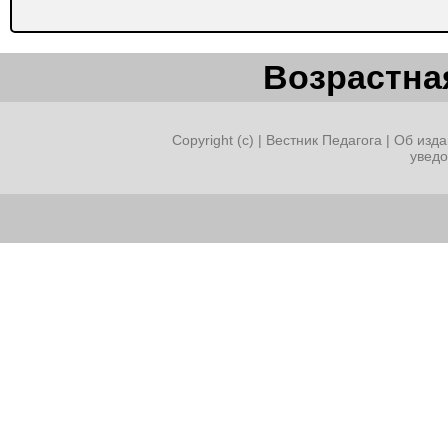
Возрастная
Copyright (c) |
Вестник Педагога
|
Об изда
увед