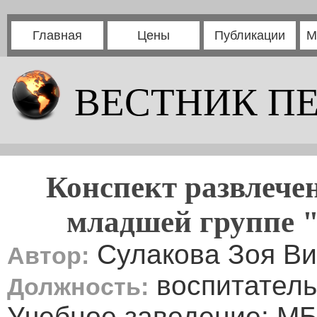
Главная
Цены
Публикации
М
ВЕСТНИК П
Конспект развлече
младшей группе "
Сулакова Зоя Ви
Автор:
воспитатель
Должность:
Учебное заведение: М