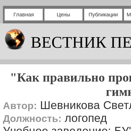
Главная
Цены
Публикации
М
ВЕСТНИК П
"Как правильно про
гим
Шевникова Свет
Автор:
логопед
Должность:
Учебное заведение: Б