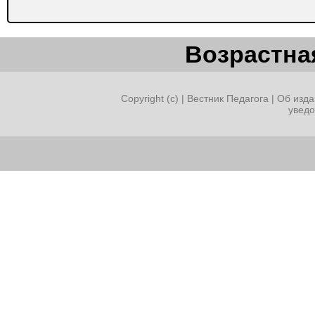
Возрастная
Copyright (c) |
Вестник Педагога
|
Об изда
увед