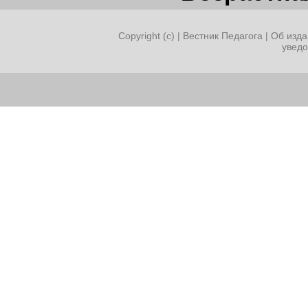
Copyright (c) |
Вестник Педагога
|
Об изда
увед