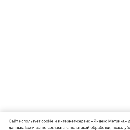
Полковник:
Внимание отряды! К вынос
России, стоять смирно! (З
Вольно! Товарищи бойцы, 
произошло чрезвычайное 
были похищены очень важ
задача заключается в том,
расшифровать. Это задани
нужно будет преодолеть м
потребуется мужество, отв
решительность для достиж
Сайт использует cookie и интернет-сервис «Яндекс Метрика» 
данных. Если вы не согласны с политикой обработки, пожалуйст