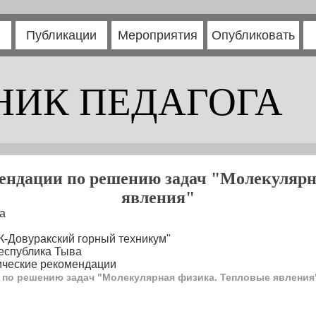
Публикации
Мероприятия
Опубликовать
НИК ПЕДАГОГА
ендации по решению задач "Молекулярн
явления"
а
К-Довуракский горный техникум"
Республика Тыва
ические рекомендации
 по решению задач "Молекулярная физика. Тепловые явления