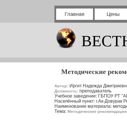
Главная
Цены
ВЕСТ
Методические реком
Иргит Надежда Дмитриевн
Автор:
преподаватель
Должность:
Учебное заведение: ГБПОУ РТ "А
Населённый пункт: г.Ак-Довурак 
Наименование материала: метод
Тема:
Методические рекомендации