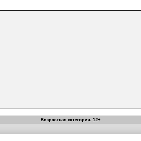
Возрастная категория: 12+
Вестник Педагога
|
Об издании
|
Условия
|
Политика конфиденциал
уведомления
|
Контакты