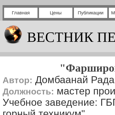
Главная
Цены
Публикации
М
ВЕСТНИК П
"Фарширо
Домбаанай Рада
Автор:
мастер прои
Должность:
Учебное заведение: ГБ
горный техникум"