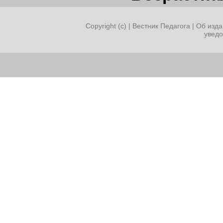
Copyright (c) |
Вестник Педагога
|
Об изда
увед