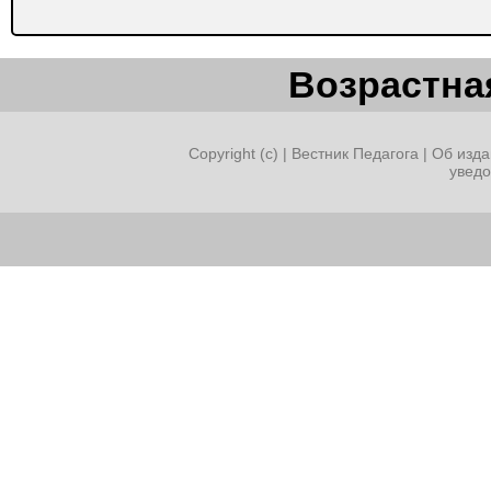
Возрастная
Copyright (c) |
Вестник Педагога
|
Об изда
увед