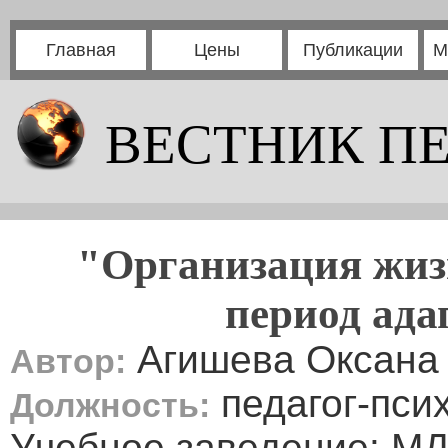
Главная
Цены
Публикации
М
ВЕСТНИК П
"Организация жизн
период ада
Агишева Оксана
Автор:
педагог-пси
Должность:
Учебное заведение: МД