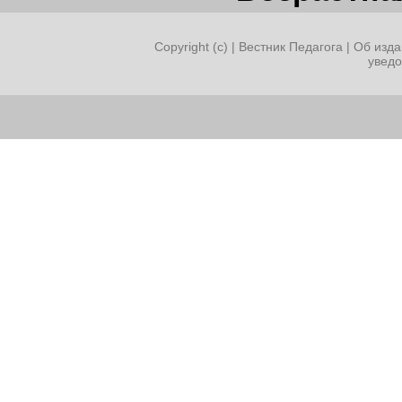
Copyright (c) |
Вестник Педагога
|
Об изда
увед