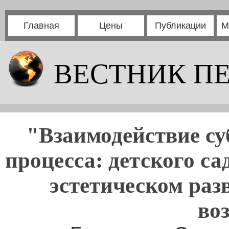
Главная
Цены
Публикации
М
ВЕСТНИК П
"Взаимодействие су
процесса: детского с
эстетическом раз
во