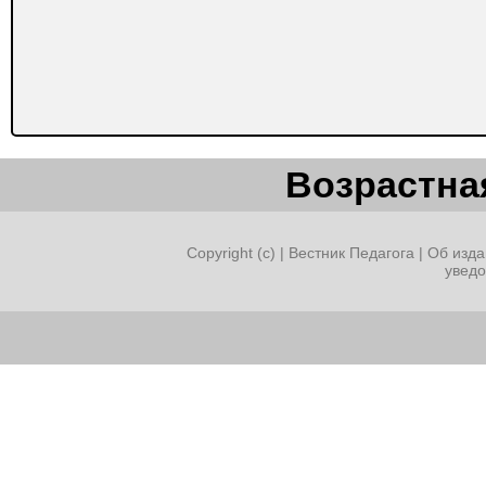
Возрастная
Copyright (c) |
Вестник Педагога
|
Об изда
увед