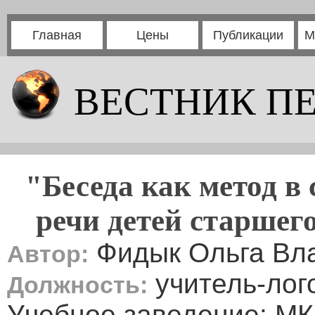
Главная
Цены
Публикации
М
ВЕСТНИК П
"Беседа как метод в
речи детей старшег
Фидык Ольга Вл
Автор:
учитель-лог
Должность:
Учебное заведение: МК