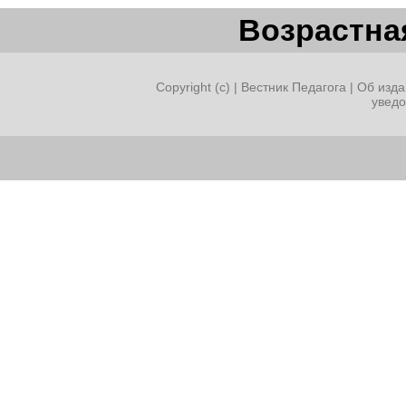
Возрастная
Copyright (c) |
Вестник Педагога
|
Об изда
увед