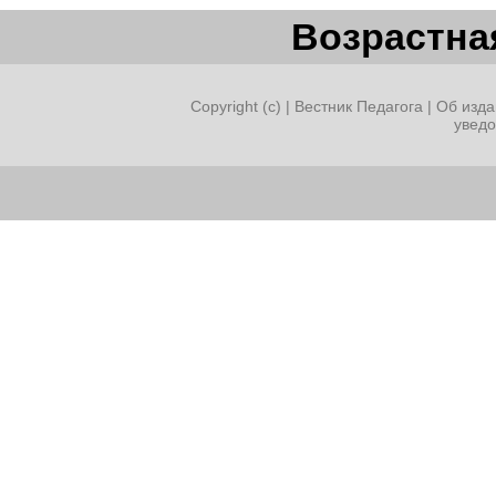
Возрастная
Copyright (c) |
Вестник Педагога
|
Об изда
увед