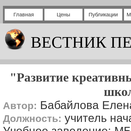
Главная
Цены
Публикации
М
ВЕСТНИК П
"Развитие креативн
шко
Бабайлова Елен
Автор:
учитель нач
Должность:
Учебное заведение: 