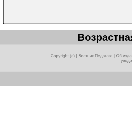
Возрастная
Copyright (c) |
Вестник Педагога
|
Об изда
увед