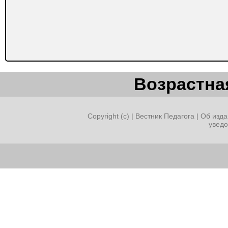
Возрастная
Copyright (c) |
Вестник Педагога
|
Об изда
увед