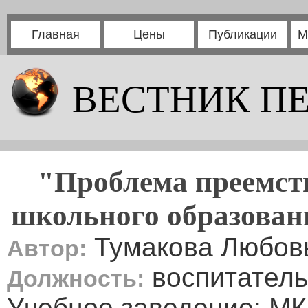
Главная
Цены
Публикации
М
ВЕСТНИК П
"Проблема преемст
школьного образовани
Тумакова Любов
Автор:
воспитатель
Должность:
Учебное заведение: МК