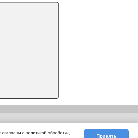
ьности
|
E-mail
 согласны с политикой обработки,
Принять