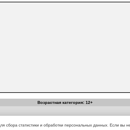
Возрастная категория: 12+
Вестник Педагога
|
Об издании
|
Условия
|
Политика конфиденциал
уведомления
|
Контакты
для сбора статистики и обработки персональных данных. Если вы не