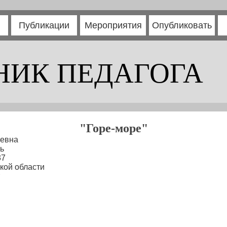
Публикации
Мероприятия
Опубликовать
НИК ПЕДАГОГА
"Горе-море"
евна
ь
37
кой области