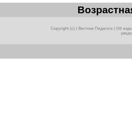
Возрастная
Copyright (c) |
Вестник Педагога
|
Об изда
увед