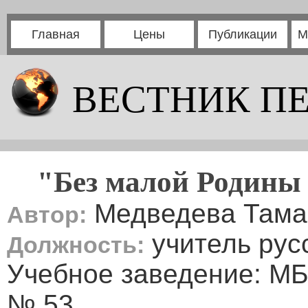
Главная
Цены
Публикации
М
ВЕСТНИК П
"Без малой Родины
Медведева Тама
Автор:
учитель рус
Должность:
Учебное заведение: М
№ 53