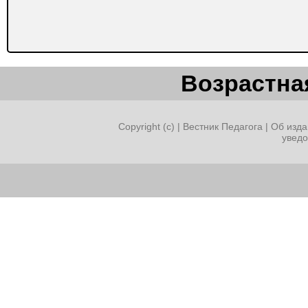
Возрастная
Copyright (c) |
Вестник Педагога
|
Об изда
увед