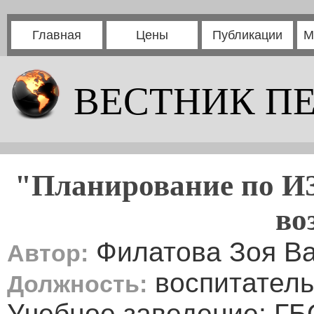
Главная
Цены
Публикации
М
ВЕСТНИК П
"Планирование по ИЗ
во
Филатова Зоя В
Автор:
воспитатель
Должность:
Учебное заведение: Г