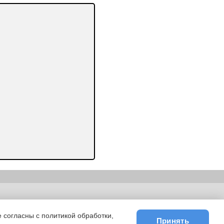
ьности
|
E-mail
 согласны с политикой обработки,
Принять