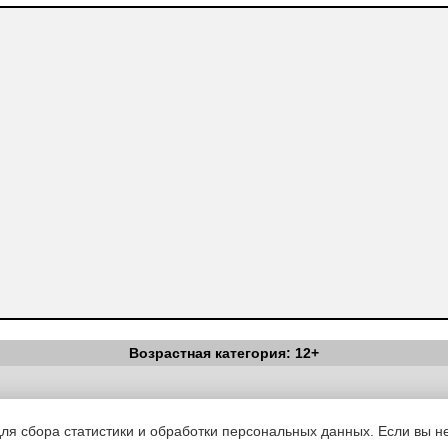
Возрастная категория: 12+
Вестник Педагога
|
Об издании
|
Условия
|
Политика конфиденциал
уведомления
|
Контакты
для сбора статистики и обработки персональных данных. Если вы не