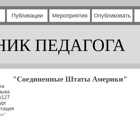
Публикации
Мероприятия
Опубликовать
НИК ПЕДАГОГА
"Соединенные Штаты Америки"
на
зыка
№127
ург
нтация
ки"