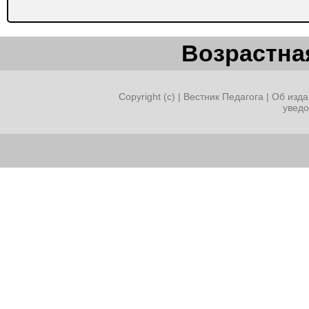
Возрастная
Copyright (c) |
Вестник Педагога
|
Об изда
увед