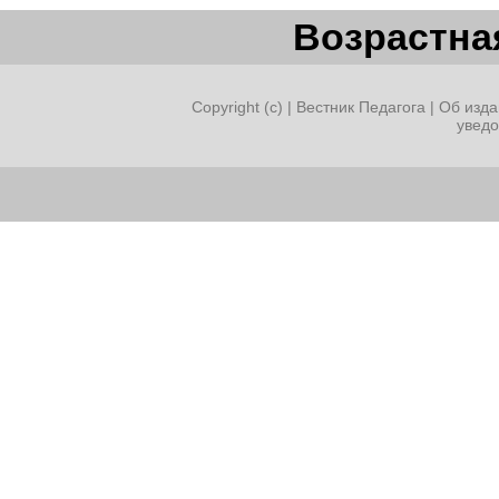
Возрастная
Copyright (c) |
Вестник Педагога
|
Об изда
увед