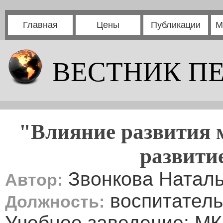
Главная
Цены
Публикации
М
ВЕСТНИК П
"Влияние развития 
развити
Звонкова Наталь
Автор:
воспитатель
Должность:
Учебное заведение: М