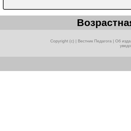
Возрастная
Copyright (c) |
Вестник Педагога
|
Об изда
увед