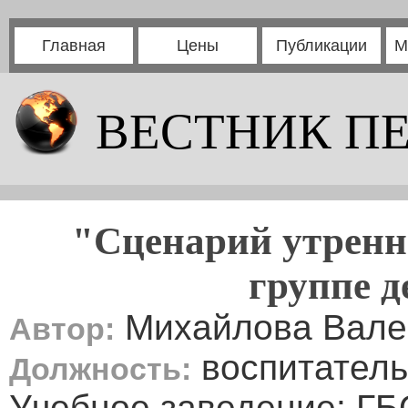
Главная
Цены
Публикации
М
ВЕСТНИК П
"Сценарий утренн
группе д
Михайлова Вале
Автор:
воспитатель
Должность:
Учебное заведение: ГБ