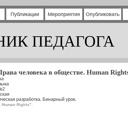
Публикации
Мероприятия
Опубликовать
НИК ПЕДАГОГА
Права человека в обществе. Human Rights
на
зыка
№2
ская
ческая разработка. Бинарный урок.
 Human Rights".