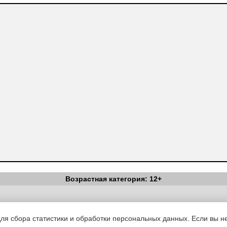
Возрастная категория: 12+
Вестник Педагога
|
Об издании
|
Условия
|
Политика конфиденциал
уведомления
|
Контакты
для сбора статистики и обработки персональных данных. Если вы не