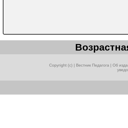
Возрастная
Copyright (c) |
Вестник Педагога
|
Об изда
увед