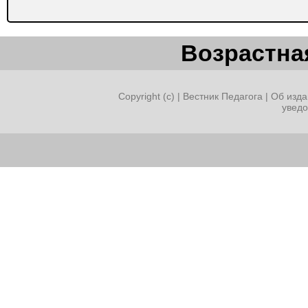
Возрастная
Copyright (c) |
Вестник Педагога
|
Об изда
увед