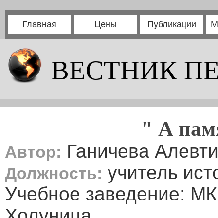
Главная
Цены
Публикации
М
ВЕСТНИК П
" А пам
Ганичева Алевти
Автор:
учитель ист
Должность:
Учебное заведение: М
Холуница