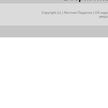
Copyright (c) |
Вестник Педагога
|
Об изда
увед