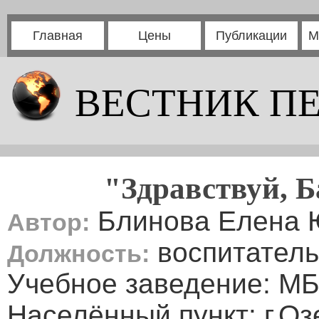
Главная
Цены
Публикации
М
ВЕСТНИК П
"Здравствуй, 
Блинова Елена 
Автор:
воспитатель
Должность:
Учебное заведение: М
Населённый пункт: г.Оз