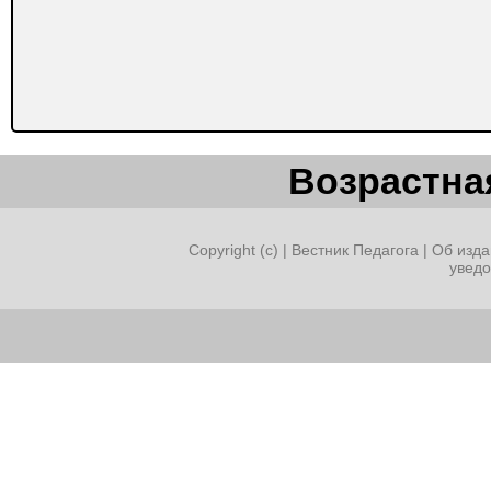
Возрастная
Copyright (c) |
Вестник Педагога
|
Об изда
увед