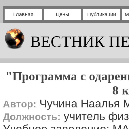
Главная
Цены
Публикации
М
ВЕСТНИК П
"Программа с одарен
8 
Чучина Наалья 
Автор:
учитель физ
Должность:
Учебное заведение: М