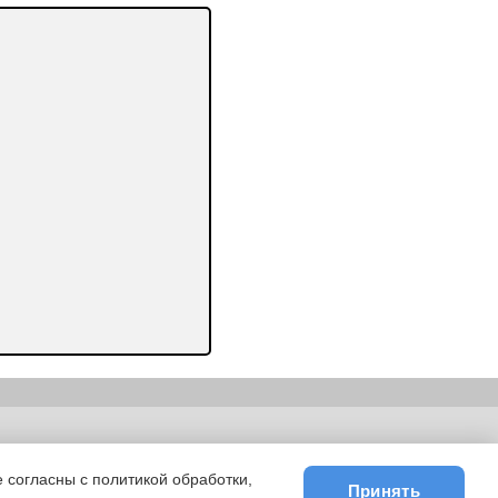
ьности
|
E-mail
 согласны с политикой обработки,
Принять