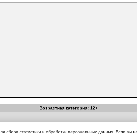
Возрастная категория: 12+
Вестник Педагога
|
Об издании
|
Условия
|
Политика конфиденциал
уведомления
|
Контакты
для сбора статистики и обработки персональных данных. Если вы не