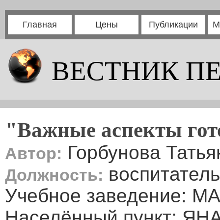
Главная
Цены
Публикации
М
ВЕСТНИК П
"Важные аспекты гото
Горбунова Татья
Автор:
воспитатель
Должность:
Учебное заведение: М
Населённый пункт: ЯНА