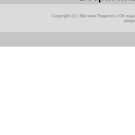
Copyright (c) |
Вестник Педагога
|
Об изда
увед