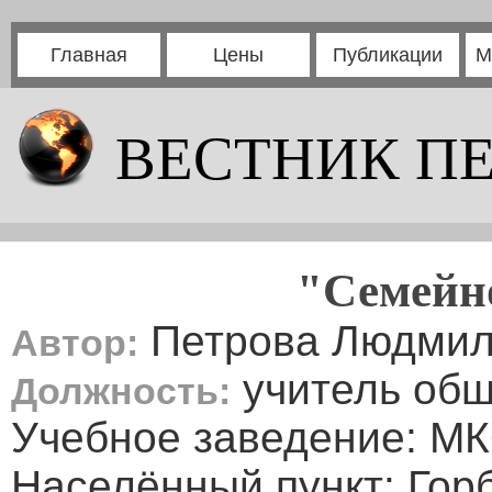
Главная
Цены
Публикации
М
ВЕСТНИК П
"Семейно
Петрова Людмил
Автор:
учитель общ
Должность:
Учебное заведение: М
Населённый пункт: Гор