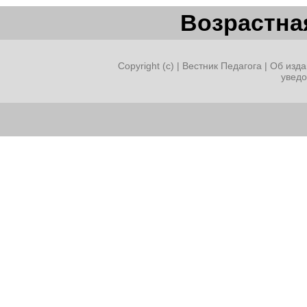
Возрастная
Copyright (c) |
Вестник Педагога
|
Об изда
увед