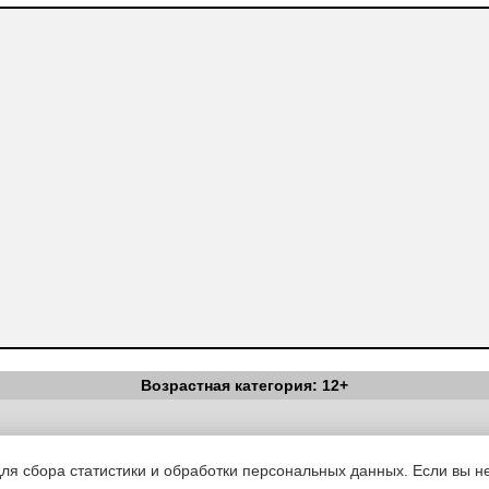
Возрастная категория: 12+
Вестник Педагога
|
Об издании
|
Условия
|
Политика конфиденциал
уведомления
|
Контакты
для сбора статистики и обработки персональных данных. Если вы не