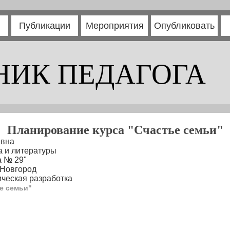
Публикации
Мероприятия
Опубликовать
НИК ПЕДАГОГА
Планирование курса "Счастье семьи"
евна
а и литературы
а № 29"
 Новгород
ческая разработка
е семьи"