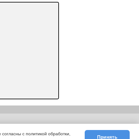
ьности
|
E-mail
 согласны с политикой обработки,
Принять