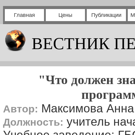
Главная
Цены
Публикации
М
ВЕСТНИК П
"Что должен зна
программ
Максимова Анна
Автор:
учитель нач
Должность:
Учебное заведение: ГБ