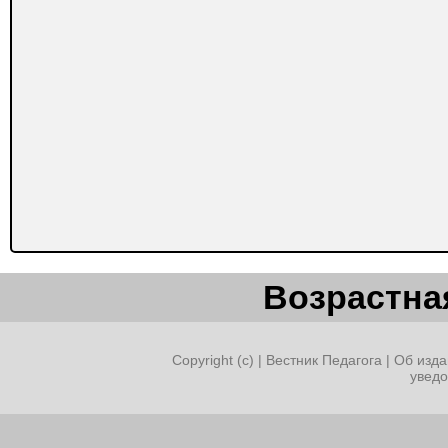
Возрастная
Copyright (c) |
Вестник Педагога
|
Об изда
увед