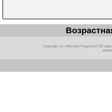
Возрастная
Copyright (c) |
Вестник Педагога
|
Об изда
увед