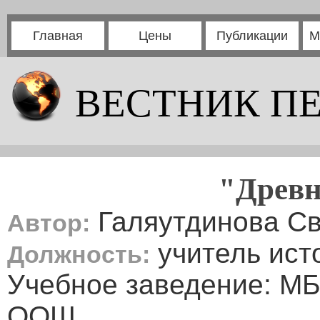
Главная
Цены
Публикации
М
ВЕСТНИК П
"Древн
Галяутдинова Св
Автор:
учитель ист
Должность:
Учебное заведение: М
ООШ