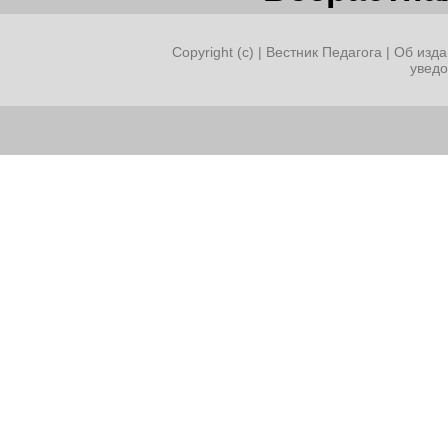
Copyright (c) |
Вестник Педагога
|
Об изда
увед